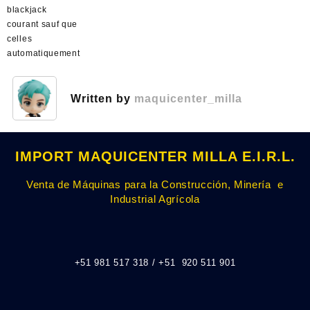
blackjack
courant sauf que
celles
automatiquement
Written by
maquicenter_milla
IMPORT MAQUICENTER MILLA E.I.R.L.
Venta de Máquinas para la Construcción, Minería e
Industrial Agrícola
+51 981 517 318 / +51 920 511 901