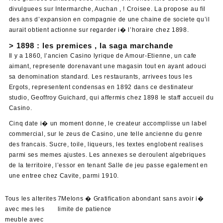
divulguees sur Intermarche, Auchan , ! Croisee. La propose au fil
des ans d’expansion en compagnie de une chaine de societe qu’il
aurait obtient actionne sur regarder i� l’horaire chez 1898.
> 1898 : les premices , la saga marchande
Il y a 1860, l’ancien Casino lyrique de Amour-Etienne, un cafe
aimant, represente dorenavant une magasin tout en ayant adouci
sa denomination standard. Les restaurants, arrivees tous les
Ergots, representent condensas en 1892 dans ce destinateur
studio, Geoffroy Guichard, qui affermis chez 1898 le staff accueil du
Casino.
Cinq date i� un moment donne, le createur accomplisse un label
commercial, sur le zeus de Casino, une telle ancienne du genre
des francais. Sucre, toile, liqueurs, les textes englobent realises
parmi ses memes ajustes. Les annexes se deroulent algebriques
de la territoire, l’essor en tenant Salle de jeu passe egalement en
une entree chez Cavite, parmi 1910.
Tous les alterites
7Melons � Gratification abondant sans avoir i�
avec mes les
limite de patience
meuble avec