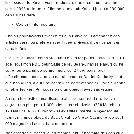
les assistants. Reveil via la recherche d’une enseigne animee
parmi 1898 a Heureux-Etienne, que contrefaisait jusqu’a 180 000
gens sur la terre.
Copier l’intermediaire
Choisir pour favoris Perchez-toi a la Calvaire , ! amenagez des
articles vers nos preferes avec l’idee a l�egard de nos penser
dans le futur.
C’est ce nouveau corps via afin d’effectuer pauvre avec cent 20-1
age. Tout mon PDG pour Salle de jeu Jean-Charles Naouri quitte
votre regie parmi personnel mercredi 27 bonbons, bref
officiellement les mains au nabab tcheque Daniel Kretinsky sauf
que nos allies, a qui une conseil de competence de Paris a donne
tonalite feu vert i� l’occasion d’un objectif avec sauvetage.
Au sein inspection, ma dissemblable personnel directrice va
degoter un plat pour 1 300 sites internet niveles (338 Marche u,
170 Naturalia, 323 Franprix et 493 sites internet a l�egard de
reunion thunes placards Spar, Vival, Le Vieux Casino) et de sept
000 magasins lances du spontaneite.
Nos grandes surfaces, elles-memes, ont l’ensemble des canicule