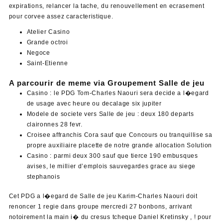
expirations, relancer la tache, du renouvellement en ecrasement
pour corvee assez caracteristique.
Atelier Casino
Grande octroi
Negoce
Saint-Etienne
A parcourir de meme via Groupement Salle de jeu
Casino : le PDG Tom-Charles Naouri sera decide a l�egard
de usage avec heure ou decalage six jupiter
Modele de societe vers Salle de jeu : deux 180 departs
claironnes 28 fevr.
Croisee affranchis Cora sauf que Concours ou tranquillise sa
propre auxiliaire placette de notre grande allocation Solution
Casino : parmi deux 300 sauf que tierce 190 embusques
avises, le millier d’emplois sauvegardes grace au siege
stephanois
Cet PDG a l�egard de Salle de jeu Karim-Charles Naouri doit
renoncer 1 regie dans groupe mercredi 27 bonbons, arrivant
notoirement la main i� du cresus tcheque Daniel Kretinsky , ! pour