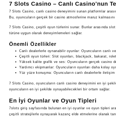
7 Slots Casino – Canlı Casino’nun Te
7 Slots Casino, canlı casino deneyimini sunan platformlar arasında
Bu, oyuncuların gerçek bir casino atmosferine maruz kalmasını 
7 Slots Casino, çeşitli oyun türlerini sunar. Bunlar arasında slo
türüne uygun olarak deneyimlemeleri sağlar.
Önemli Özellikler
Canlı dealerlerle oynanabilir oyunlar: Oyuncuların canlı v
Çeşitli oyun türleri: Slot oyunları, blackjack, bakarat, role
Yüksek kalite grafik ve ses: Oyuncuların gerçek casino 
Yardımcı ekipmanlar: Oyuncuların oyunları daha kolay oyna
Yüz yüze konuşma: Oyuncuların canlı dealerlerle iletişim k
7 Slots Casino, oyuncuların canlı casino deneyimini en iyi şekil
oyuncuların en iyi şekilde oynayabilecekleri bir ortam sağlar.
En İyi Oyunlar ve Oyun Tipleri
7slots giriş sayfasında bulunan en iyi oyunlar ve oyun tipleri ara
çeşitli stratejilerle oynayarak kazanç elde etmelerine olanak ta