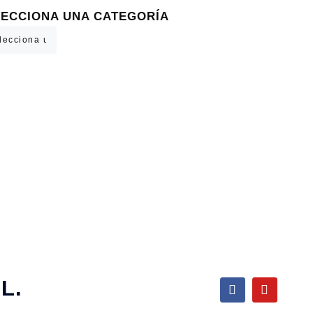
LECCIONA UNA CATEGORÍA
L.