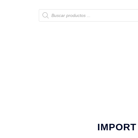
IMPORT 