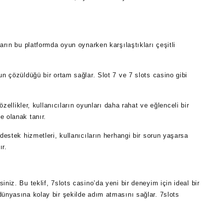
ların bu platformda oyun oynarken karşılaştıkları çeşitli
un çözüldüğü bir ortam sağlar. Slot 7 ve 7 slots casino gibi
özellikler, kullanıcıların oyunları daha rahat ve eğlenceli bir
e olanak tanır.
 destek hizmetleri, kullanıcıların herhangi bir sorun yaşarsa
ır.
iniz. Bu teklif, 7slots casino’da yeni bir deneyim için ideal bir
 dünyasına kolay bir şekilde adım atmasını sağlar. 7slots