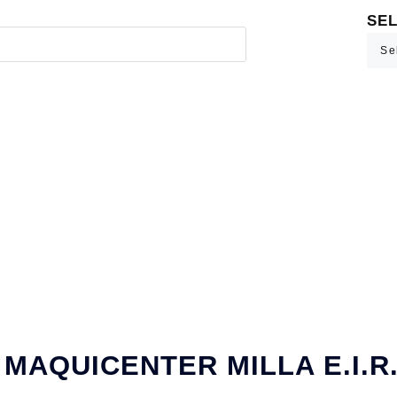
SE
MAQUICENTER MILLA E.I.R.