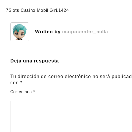
7Slots Casino Mobil Giri.1424
Written by
maquicenter_milla
Deja una respuesta
Tu dirección de correo electrónico no será publicad
con
*
Comentario
*