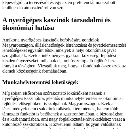
képességről, a tervezésről és egy az én preferenciáimra szabott
lebilincselő atmoszféráról van szó.
A nyerőgépes kaszinók társadalmi és
ökonómiai hatása
Amikor a nyerőgépes kaszinók befolyására gondolok
Magyarországon, álláslehetőségek létrehozását és jövedelemszerzési
lehetőségeket egyaránt látok, amelyek a helyi ökonómiák javát
szolgálhatják. Ezek a intézmények gyakran közösségi fejlődési
kezdeményezéseket indítanak el, ami összefoglaló fejlődéshez
irányít a térségben. Vizsgáljuk meg, hogyan fonódnak össze ezek az
elemek közösségeink formálásában.
Munkahelyteremtési lehetőségek
Míg sokan elsősorban szórakoztató lokációként néznek a
nyerőgépes kaszinókra, jelentős munkahelyteremtési és ökonómiai
fejlődési elősegítőként is szolgálnak Magyarországon. Ezek a
létesítmények nem csak direkt állásokat teremtenek, hanem több
támogató funkciót is betöltenek a gasztronómiában, a biztonságban
és a karbantartásban, ami nagy foglalkoztatás-növekedéshez vezet a
különböző szektorokban. Közvetlenül láttam, hogyan valósítanak