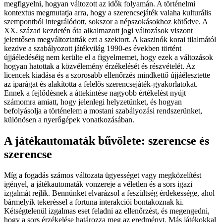
megfigyelni, hogyan változott az idők folyamán. A történelmi
kontextus megmutatja arra, hogy a szerencsejáték valaha kulturális
szempontból integrálódott, sokszor a népszokásokhoz kötődve. A
XX. század kezdetén óta alkalmazott jogi változások viszont
jelentősen megváltoztatták ezt a szektort. A kaszinók korai tilalmától
kezdve a szabályozott játékvilág 1990-es években történt
újjáéledéséig nem kerülte el a figyelmemet, hogy ezek a változások
hogyan hatottak a közvélemény érzékelését és részvételét. Az
licencek kiadása és a szorosabb ellenőrzés mindkettő újjáélesztette
az iparágat és alakította a felelős szerencsejáték-gyakorlatokat.
Ennek a fejlődésnek a áttekintése nagyobb értékelést nyújt
számomra amiatt, hogy jelenlegi helyzetünket, és hogyan
befolyásolja a történelem a mostani szabályozási rendszerünket,
különösen a nyerőgépek vonatkozásában.
A játékautomaták bűvölete: szerencse és
szerencse
Míg a fogadás számos változata ügyességet vagy megközelítést
igényel, a játékautomaták vonzereje a véletlen és a sors igazi
izgalmát rejlik. Bennünket elvarázsol a feszültség érdekessége, ahol
bármelyik tekeréssel a fortuna interakciói bontakoznak ki.
Kétségtelenül izgalmas eset feladni az ellenőrzést, és megengedni,
hogy a sors érzékelése határozza meg az eredményt. Más játékokkal