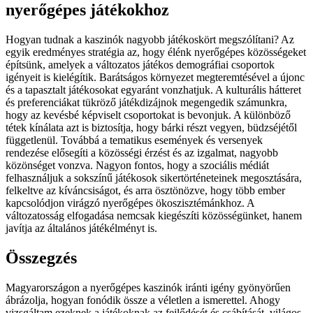
nyerőgépes játékokhoz
Hogyan tudnak a kaszinók nagyobb játékoskört megszólítani? Az
egyik eredményes stratégia az, hogy élénk nyerőgépes közösségeket
építsünk, amelyek a változatos játékos demográfiai csoportok
igényeit is kielégítik. Barátságos környezet megteremtésével a újonc
és a tapasztalt játékosokat egyaránt vonzhatjuk. A kulturális hátteret
és preferenciákat tükröző játékdizájnok megengedik számunkra,
hogy az kevésbé képviselt csoportokat is bevonjuk. A különböző
tétek kínálata azt is biztosítja, hogy bárki részt vegyen, büdzséjétől
függetlenül. Továbbá a tematikus események és versenyek
rendezése elősegíti a közösségi érzést és az izgalmat, nagyobb
közönséget vonzva. Nagyon fontos, hogy a szociális médiát
felhasználjuk a sokszínű játékosok sikertörténeteinek megosztására,
felkeltve az kíváncsiságot, és arra ösztönözve, hogy több ember
kapcsolódjon virágzó nyerőgépes ökoszisztémánkhoz. A
változatosság elfogadása nemcsak kiegészíti közösségünket, hanem
javítja az általános játékélményt is.
Összegzés
Magyarországon a nyerőgépes kaszinók iránti igény gyönyörűen
ábrázolja, hogyan fonódik össze a véletlen a ismerettel. Ahogy
vizsgáltam ezeknek a játékoknak az fejlődését és csábítását, világos,