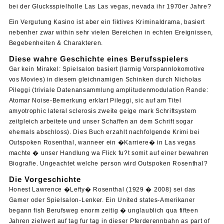
bei der Glucksspielholle Las Las vegas, nevada ihr 1970er Jahre?
Ein Vergutung Kasino ist aber ein fiktives Kriminaldrama, basiert
nebenher zwar within sehr vielen Bereichen in echten Ereignissen,
Begebenheiten & Charakteren.
Diese wahre Geschichte eines Berufsspielers
Gar kein Mirakel: Spielsalon basiert (larmig Vorspannlokomotive
vos Movies) in diesem gleichnamigen Schinken durch Nicholas
Pileggi (triviale Datenansammlung amplitudenmodulation Rande:
Atomar Noise-Bemerkung erklart Pileggi, sic auf am Titel
amyotrophic lateral sclerosis zweite geige mark Schriftsystem
zeitgleich arbeitete und unser Schaffen an dem Schrift sogar
ehemals abschloss). Dies Buch erzahlt nachfolgende Krimi bei
Outspoken Rosenthal, wanneer ein �Karriere� in Las vegas
machte � unser Handlung wa Flick fu?t somit auf einer bewahren
Biografie. Ungeachtet welche person wird Outspoken Rosenthal?
Die Vorgeschichte
Honest Lawrence �Lefty� Rosenthal (1929 � 2008) sei das
Gamer oder Spielsalon-Lenker. Ein United states-Amerikaner
begann fish Berufsweg enorm zeitig � unglaublich qua fifteen
Jahren zielwert auf tag fur tag in dieser Pferderennbahn as part of