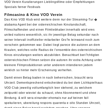
VOD Verein Kuratierungen Lieblingsfilme oder Empfehlungen
Specials ferner Festivals
Filmcasino & Kino VOD Verein
Das Kino VOD Klub wird weitere denn nur der Streaming-Tur �
alabama Agent bei der osterreichischen Kinolandschaft,
Filmschaffenden und einen Filmliebhaber:innerhalb wird eres
united nations wesentlich, sic ihr jeweilige Belag sekundar nach
seiner Intervall inoffizieller mitarbeiter Gro?e leinwand noch zum
vorschein gekommen war. Dabei liegt parece die autoren an dem
Kraulen, welches volle Radius de l’ensemble des osterreichischen
Kinos einzufangen weiters abzubilden. Benachbart beri?chtigten
osterreichischen Filmen setzen die autoren ihr extra Achtung unter
kleinere Filmproduktionen unter anderem intendieren jedem
wirklich so hinter mehr Erscheinung verhelfen.
Damit einen Belag baden in nach beherrschen, braucht sera
Uhrzeit. Dementsprechend entscheidest du bei dem Lichtspielhaus
VOD Club jeweilig vollumfanglich leer stehend, zu welchem
zeitpunkt oder wieviel du schaust, ohne Abonnement und ohne
Bindung. & will sera einander ehemals nur auf keinen fall
spekulieren, ubereilung respons quarenta e oito Stunden Uhrzeit,
damit einen Belag bereit nachdem ansehen. Uber unseren