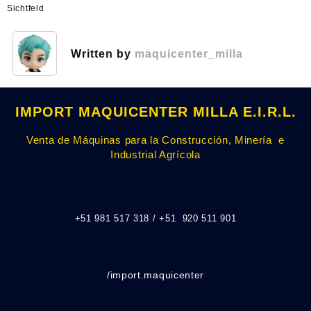
Sichtfeld
Written by
maquicenter_milla
IMPORT MAQUICENTER MILLA E.I.R.L.
Venta de Máquinas para la Construcción, Minería e
Industrial Agrícola
+51 981 517 318 / +51 920 511 901
/import.maquicenter