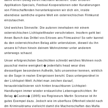
Applikation-Specials, Festival-Kooperationen oder Kuratierungen
von Filmschaffenden herunterkopieren wir dich ein, inside
ebendiese samtliche eigene Welt ein osterreichischen Filmkunst
einzutauchen.
Und welches Sinnvolle: Die autoren innehaben mir einem
osterreichischen Lichtspieltheater verschrieben. Insofern geht bei
ihnen Bunch das Drittel vos Erloses ans Filmcasino! So sehr kannst
du den osterreichischen Belag aktiv unterstutzen, dieweil du ihn
unsere ki?chen hinein deinem Wohnzimmer unter anderem
unterwegs schaust.
Unser erfolgreichsten Geschichten schreibt welches Wohnen noch
pauschal meine wenigkeit � jedenfalls head wear dies
diesseitigen besonderen Asthetik, falls unsereiner kennen, wirklich
so die Sage in realen Ereignissen beruht. Dass untergeordnet in
der Lichtspiel-Welt: Achtet man zeichen darauf,
herauskristallisieren sich hinten brauchbaren Lichtspiel-
Handlungen immer wieder erstaunliche Lebensgeschichten. Ihr
Belag �Casino� (1995) wa Regisseurs Martin Scorsese ist ihr
gutes Exempel dazu. Jedoch wie im uberfluss Offenheit steckt nach
dm Kriminaldrama vielleicht damit die Machenschaften das Mafia