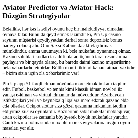
Aviator Predictor və Aviator Hack:
Düzgün Strategiyalar
Beləliklə, hər kəs istədiyi oyunu heç bir məhdudiyyət olmadan
oynaya bilər. Bunu da qeyd etmək lazımdır ki, Pin Up casino
saytının müştərisi qeydiyyatdan dərhal sonra depozitsiz bonus
hədiyyə olaraq alır. Onu Şəxsi Kabinetdə aktivləşdirmək
mümkündür, amma unutmayın ki, belə mükafatı oynanmaq olmaz.
Kazino sahibləri kodları təsadüfi olaraq üçüncü tərəf resurslarına
paylayır və bir qayda olaraq, bu barədə daimi kazino müştərilərinə
belə xəbərdarlıq etmirlər. Bütün mənfi fikirləri kənara atmaq vaxtıdır
– bizim sizin üçün əla xəbərlərimiz var!
Pin Up app 51 fərqli idman növündə mərc etmək imkanı təqdim
edir. Futbol, basketbol və tennis kimi klassik idman növləri ilə
yanaşı e-idman və virtual idmanlar da mövcuddur. Azərbaycan
istifadəçiləri yerli və beynəlxalq liqalara mərc edərək qazanc əldə
edə bilərlər. Cekpot slotlar sizə gözəl qazanma imkanları təqdim
etdiyimiz xüsusi oyunlardır. Bəzilərinin sabit mükafat məbləği var,
artan cekpotlar isə zamanla böyüyərək böyük mükafatlar yaradır.
Canlı kazino bölməsində müxtəlif mərc səviyyələrinə uyğun oyun
masaları yer alır.