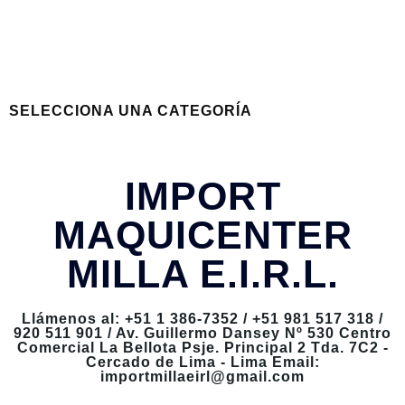
SELECCIONA UNA CATEGORÍA
IMPORT
MAQUICENTER
MILLA E.I.R.L.
Llámenos al: +51 1 386-7352 / +51 981 517 318 /
920 511 901 / Av. Guillermo Dansey Nº 530 Centro
Comercial La Bellota Psje. Principal 2 Tda. 7C2 -
Cercado de Lima - Lima Email:
importmillaeirl@gmail.com