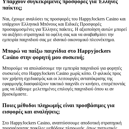
Υπάρχουν συγκεκριμένες προσφορές για Έλληνες
παίκτες;
Ναι, έχουμε αναλύσει τις προσφορές του HappyJockers Casino και
υπάρχουν Ελληνικά Μπόνους και Ειδικές Προσφορές
προσαρμοσμένες για Έλληνες παίκτες. Η αξιοποίηση αυτών μπορεί
να αυξήσει στρατηγικά τα οφέλη σας και να αναβαθμίσει την
εμπειρία παιχνιδιού σας με ιδανικό οικονομικό πλεονέκτημα.
Μπορώ να παίξω παιχνίδια στο Happyjockers
Casino στην φορητή μου συσκευή;
Μπορούμε να απολαύσουμε την εμπειρία παιχνιδιού για φορητές
συσκευές στο HappyJockers Casino χωρίς κόπο. Ο φιλικός προς
τον χρήστη σχεδιασμός και οι λειτουργίες ανταπόκρισης της
εφαρμογής διασφαλίζουν τακτικό παιχνίδι εν κινήσει, επιτρέποντάς
μας να λάβουμε μελετημένες επιλογές παιχνιδιού όπου κι αν
βρισκόμαστε.
Ποιες μέθοδοι πληρωμής είναι προσβάσιμες για
εισφορές και αναλήψεις;
Στο HappyJockers Casino, αναπτύσσουμε αποδοτική στρατηγική
προσφέροντας ποικίλες μεθόδους πληρωμής, όπως πιστωτικές