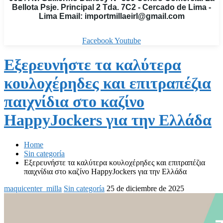
Bellota Psje. Principal 2 Tda. 7C2 - Cercado de Lima -
Lima Email: importmillaeirl@gmail.com
Facebook
Youtube
Εξερευνήστε τα καλύτερα
κουλοχέρηδες και επιτραπέζια
παιχνίδια στο καζίνο
HappyJockers για την Ελλάδα
Home
Sin categoría
Εξερευνήστε τα καλύτερα κουλοχέρηδες και επιτραπέζια
παιχνίδια στο καζίνο HappyJockers για την Ελλάδα
maquicenter_milla
Sin categoría
25 de diciembre de 2025