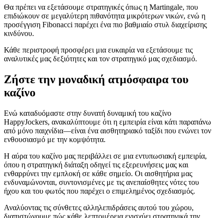
Θα πρέπει να εξετάσουμε στρατηγικές όπως η Martingale, που
επιδιώκουν σε μεγαλύτερη πιθανότητα μικρότερων νικών, ενώ η
προσέγγιση Fibonacci παρέχει ένα πιο βαθμιαίο στυλ διαχείρισης
κινδύνου.
Κάθε περιστροφή προσφέρει μια ευκαιρία να εξετάσουμε τις
αναλυτικές μας δεξιότητες και τον στρατηγικό μας σχεδιασμό.
Ζήστε την μοναδική ατμόσφαιρα του
καζίνο
Ενώ καταδυόμαστε στην δυνατή δυναμική του καζίνο
HappyJockers, ανακαλύπτουμε ότι η εμπειρία είναι κάτι παραπάνω
από μόνο παιχνίδια—είναι ένα αισθητηριακό ταξίδι που ενώνει τον
ενθουσιασμό με την κομψότητα.
Η αύρα του καζίνο μας περιβάλλει σε μια εντυπωσιακή εμπειρία,
όπου η στρατηγική διάταξη οδηγεί τις εξερευνήσεις μας και
ενθαρρύνει την εμπλοκή σε κάθε σημείο. Οι αισθητήρια μας
ενδυναμώνονται, συντονισμένες με τις ανεπαίσθητες νότες του
ήχου και του φωτός που παρέχει ο επιμελημένος σχεδιασμός.
Αναλύοντας τις σύνθετες αλληλεπιδράσεις αυτού του χώρου,
διαπιστώνουμε πώς κάθε λεπτομέρεια ενισχύει στρατηγικά την