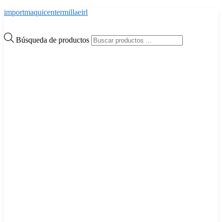
importmaquicentermillaeirl
Búsqueda de productos