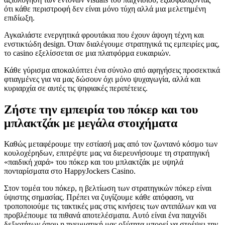
ότι κάθε περιστροφή δεν είναι μόνο τύχη αλλά μια μελετημένη
επιδίωξη.
Αγκαλιάστε ενεργητικά φρουτάκια που έχουν άψογη τέχνη και
ενστικτώδη design. Όταν διαλέγουμε στρατηγικά τις εμπειρίες μας,
το casino εξελίσσεται σε μια πλατφόρμα ευκαιριών.
Κάθε γύρισμα αποκαλύπτει ένα σύνολο από αφηγήσεις προσεκτικά
φτιαγμένες για να μας δώσουν όχι μόνο ψυχαγωγία, αλλά και
κυριαρχία σε αυτές τις ψηφιακές περιπέτειες.
Ζήστε την εμπειρία του πόκερ και του
μπλακτζάκ με μεγάλα στοιχήματα
Καθώς μεταφέρουμε την εστίασή μας από τον ζωντανό κόσμο των
κουλοχέρηδων, επιτρέψτε μας να διερευνήσουμε τη στρατηγική
«παιδική χαρά» του πόκερ και του μπλακτζάκ με υψηλά
πονταρίσματα στο HappyJockers Casino.
Στον τομέα του πόκερ, η βελτίωση των στρατηγικών πόκερ είναι
ύψιστης σημασίας. Πρέπει να ζυγίζουμε κάθε απόφαση, να
τροποποιούμε τις τακτικές μας στις κινήσεις των αντιπάλων και να
προβλέπουμε τα πιθανά αποτελέσματα. Αυτό είναι ένα παιχνίδι
δεξιοτήτων όπου η πνευματική μας οξύτητα μπορεί να στρέψει την