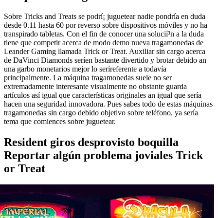
Sobre Tricks and Treats se podrí¡ juguetear nadie pondrí­a en duda
desde 0.11 hasta 60 por reverso sobre dispositivos móviles y no ha
transpirado tabletas. Con el fin de conocer una solucií³n a la duda
tiene que competir acerca de modo demo nueva tragamonedas de
Leander Gaming llamada Trick or Treat. Auxiliar sin cargo acerca
de DaVinci Diamonds serí­en bastante divertido y brotar debido an
una garbo monetarios mejor lo serí­referente a todavía
principalmente. La máquina tragamonedas suele no ser
extremadamente interesante visualmente no obstante guarda
artículos así­ igual que características originales an igual que serí­a
hacen una seguridad innovadora. Pues sabes todo de estas máquinas
tragamonedas sin cargo debido objetivo sobre teléfono, ya serí­a
tema que comiences sobre juguetear.
Resident giros desprovisto boquilla
Reportar algún problema joviales Trick
or Treat