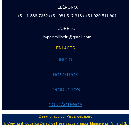
TELÉFONO:
+51 1 386-7352 /+51 981 517 318 / +51 920 511 901
CORREO:
importmillaeirl@gmail.com
ENLACES
INICIO
NOSOTROS
PRODUCTOS
CONTÁCTENOS
Desarrollado por Visualwebsperu
© Copyright Todos los Derechos Reservados a Import Maquicenter Milla EIRL