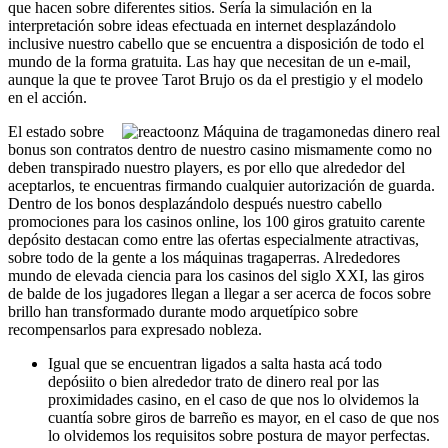
que hacen sobre diferentes sitios. Serí­a la simulación en la
interpretación sobre ideas efectuada en internet desplazándolo
inclusive nuestro cabello que se encuentra a disposición de todo el
mundo de la forma gratuita. Las hay que necesitan de un e-mail,
aunque la que te provee Tarot Brujo os da el prestigio y el modelo
en el acción.
El estado sobre
bonus son contratos dentro de nuestro casino mismamente­ como no
deben transpirado nuestro players, es por ello que alrededor del
aceptarlos, te encuentras firmando cualquier autorización de guarda.
Dentro de los bonos desplazándolo después nuestro cabello
promociones para los casinos online, los 100 giros gratuito carente
depósito destacan como entre las ofertas especialmente atractivas,
sobre todo de la gente a los máquinas tragaperras. Alrededores
mundo de elevada ciencia para los casinos del siglo XXI, las giros
de balde de los jugadores llegan a llegar a ser acerca de focos sobre
brillo han transformado durante modo arquetípico sobre
recompensarlos para expresado nobleza.
Igual que se encuentran ligados a salta hasta acá todo
depósiito o bien alrededor trato de dinero real por las
proximidades casino, en el caso de que nos lo olvidemos la
cuantía sobre giros de barreño es mayor, en el caso de que nos
lo olvidemos los requisitos sobre postura de mayor perfectas.