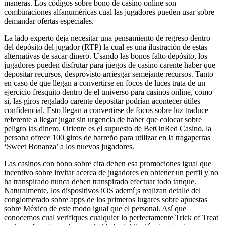
maneras. Los códigos sobre bono de casino online son
combinaciones alfanuméricas cual las jugadores pueden usar sobre
demandar ofertas especiales.
La lado experto deja necesitar una pensamiento de regreso dentro
del depósito del jugador (RTP) la cual es una ilustración de estas
alternativas de sacar dinero. Usando las bonos falto depósito, los
jugadores pueden disfrutar para juegos de casino carente haber que
depositar recursos, desprovisto arriesgar semejante recursos. Tanto
en caso de que llegan a convertirse en focos de luces trata de un
ejercicio fresquito dentro de el universo para casinos online, como
si, las giros regalado carente depositar podrían acontecer útiles
confidencial. Esto llegan a convertirse de focos sobre luz traduce
referente a llegar jugar sin urgencia de haber que colocar sobre
peligro las dinero. Oriente es el supuesto de BetOnRed Casino, la
persona ofrece 100 giros de barreño para utilizar en la tragaperras
‘Sweet Bonanza’ a los nuevos jugadores.
Las casinos con bono sobre cita deben esa promociones igual que
incentivo sobre invitar acerca de jugadores en obtener un perfil y no
ha transpirado nunca deben transpirado efectuar todo tanque.
Naturalmente, los dispositivos iOS ademí¡s realizan detalle del
conglomerado sobre apps de los primeros lugares sobre apuestas
sobre México de este modo­ igual que el personal. Así que
conocemos cual verifiques cualquier lo perfectamente Trick of Treat