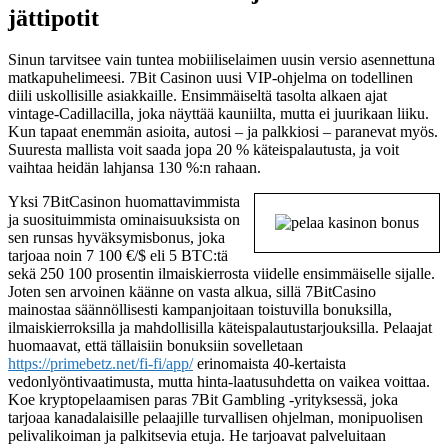
jättipotit
Sinun tarvitsee vain tuntea mobiiliselaimen uusin versio asennettuna
matkapuhelimeesi. 7Bit Casinon uusi VIP-ohjelma on todellinen
diili uskollisille asiakkaille. Ensimmäiseltä tasolta alkaen ajat
vintage-Cadillacilla, joka näyttää kauniilta, mutta ei juurikaan liiku.
Kun tapaat enemmän asioita, autosi – ja palkkiosi – paranevat myös.
Suuresta mallista voit saada jopa 20 % käteispalautusta, ja voit
vaihtaa heidän lahjansa 130 %:n rahaan.
Yksi 7BitCasinon huomattavimmista
ja suosituimmista ominaisuuksista on
sen runsas hyväksymisbonus, joka
tarjoaa noin 7 100 €/$ eli 5 BTC:tä
sekä 250 100 prosentin ilmaiskierrosta viidelle ensimmäiselle sijalle.
Joten sen arvoinen käänne on vasta alkua, sillä 7BitCasino
mainostaa säännöllisesti kampanjoitaan toistuvilla bonuksilla,
ilmaiskierroksilla ja mahdollisilla käteispalautustarjouksilla. Pelaajat
huomaavat, että tällaisiin bonuksiin sovelletaan
https://primebetz.net/fi-fi/app/
erinomaista 40-kertaista
vedonlyöntivaatimusta, mutta hinta-laatusuhdetta on vaikea voittaa.
Koe kryptopelaamisen paras 7Bit Gambling -yrityksessä, joka
tarjoaa kanadalaisille pelaajille turvallisen ohjelman, monipuolisen
pelivalikoiman ja palkitsevia etuja. He tarjoavat palveluitaan