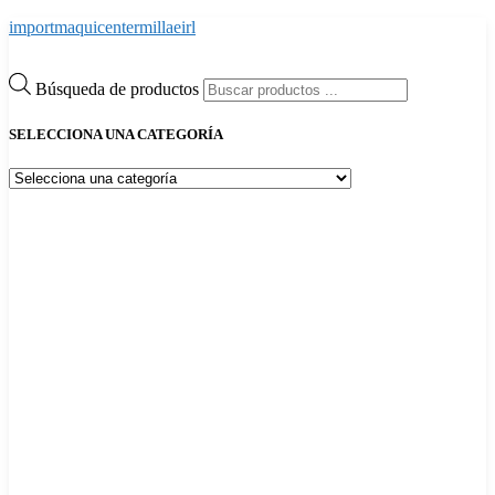
importmaquicentermillaeirl
Búsqueda de productos
SELECCIONA UNA CATEGORÍA