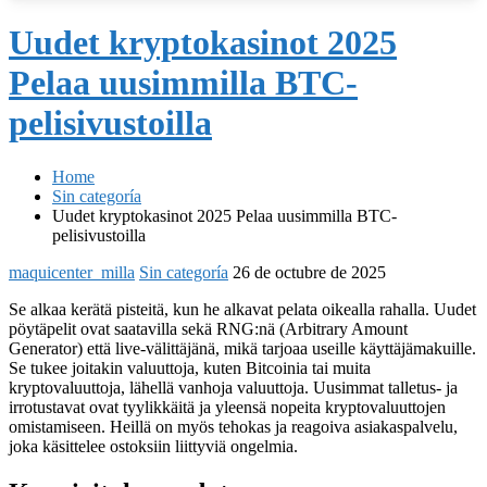
Uudet kryptokasinot 2025
Pelaa uusimmilla BTC-
pelisivustoilla
Home
Sin categoría
Uudet kryptokasinot 2025 Pelaa uusimmilla BTC-
pelisivustoilla
maquicenter_milla
Sin categoría
26 de octubre de 2025
Se alkaa kerätä pisteitä, kun he alkavat pelata oikealla rahalla. Uudet
pöytäpelit ovat saatavilla sekä RNG:nä (Arbitrary Amount
Generator) että live-välittäjänä, mikä tarjoaa useille käyttäjämakuille.
Se tukee joitakin valuuttoja, kuten Bitcoinia tai muita
kryptovaluuttoja, lähellä vanhoja valuuttoja. Uusimmat talletus- ja
irrotustavat ovat tyylikkäitä ja yleensä nopeita kryptovaluuttojen
omistamiseen.
Heillä on myös tehokas ja reagoiva asiakaspalvelu,
joka käsittelee ostoksiin liittyviä ongelmia.