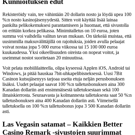
Kunnioituksen edut
Rekisteröidy vain, tee vähintään 20 dollarin nosto ja löydä upea 100
%:n nosto kasinojäsenyydestä. Sitten voit käyttää lisää lainaa
pankilta pelikokemuksesi parantamiseen ja huomaat, että sivustolla
on erittäin korkea pelikassa. Minimitalletus on 10 euroa, joten
summa voi vaihdella valitun tavan mukaan. On tärkeää muistaa, että
uusimmilla maksuvälittäjillä on rajoituksia, joiden avulla pelaajat
voivat nostaa jopa 5 000 euroa viikossa tai 15 100 000 euroa
kuukaudessa. Yksi oikeellisuuden oireista on nopeat voitot, ja
useimmat nostot suoritetaan 20 minuutissa.
Voit pelata mobiililaitteella, olipa kyseessä Applen iOS, Android tai
Windows, ja pitää hauskaa 7bit-uhkapelibisneksessä. Uusi 7Bit
Casinon kutsujäsenyys tarjoaa useita etuja neljän perusbonuksen
lisäksi. Uudet pelaajat saavat 100 %:n talletusbonuksen aina 300
Kanadan dollariin asti ensimmäisestä talletuksestaan ​​sekä 100
ilmaiskierrosta. Seuraavasta ja kolmannesta talletuksesta saat 50 %:n
talletusbonuksen aina 400 Kanadan dollariin asti. Viimeisellä
talletuksella on 100 %:n talletusbonus jopa 3 500 Kanadan dollariin
asti.
Las Vegasin satamat – Kaikkien Better
Casino Remark -sivustojen suurimmat