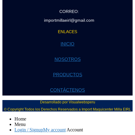
CORREO:
importmillaeirl@gmail.com
ENLACES
INICIO
NOSOTROS
PRODUCTOS
CONTÁCTENOS
Desarrollado por Visualwebsperu
© Copyright Todos los Derechos Reservados a Import Maquicenter Milla EIRL
Home
Menu
Login / Signup
My account
Account