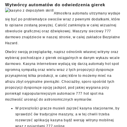
Wytwórcy automatów do odwiedzenia gierek
Atmosfera automatu utrzymany wydaje
się być po problematyce owoców wraz z pewnymi dodatkami, które
to opisane zostaną powyżej. Całość zamknięta w całej wizualnej
obwolucie graficznej oraz dźwiękowej. Maszyny sieciowy 777
darmowo znajdziecie w naszej stronie, w całej zakładce Bezpłatne
Hazard.
Otwórz swoją przeglądarkę, napisz odnośnik własnej witryny oraz
wybieraj pochodzące z gierek osiągalnych w danym wykazu wcale
darmowo. Kasyna internetowe wydają się darzą automaty hot spot
ogromną sympatią oraz wielu wraz z tych propozycji dysponuje
przynajmniej kilka produkcji, w całej które to możemy mieć na
afiszu zbyt oryginalne pieniążki. Chociażby, sporo spośród tych
propozycji dysponuje opcję jackpot, pod jakiej wygrana przy
poniekąd najpopularniejszym automacie 777 hot spot ma
możliwość urosnąć do astronomicznych wymiarów.
W przeszłości gracze musieli zajrzeć kasyna stacjonarne, by
sprawdzić ów tradycyjne maszyny, a w tej chwili trzeba
rozewrzeć aplikację kasyna bądź wersję witryny mobilnej
wraz z pojazdami 777 online.