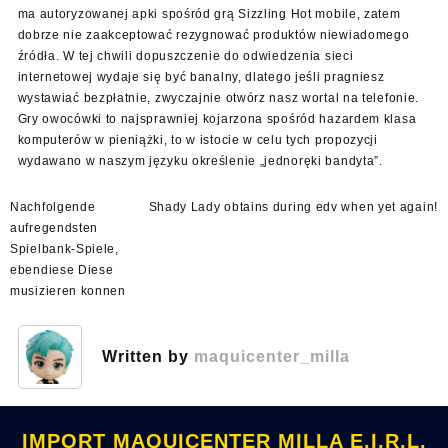
ma autoryzowanej apki spośród grą Sizzling Hot mobile, zatem
dobrze nie zaakceptować rezygnować produktów niewiadomego
źródła. W tej chwili dopuszczenie do odwiedzenia sieci
internetowej wydaje się być banalny, dlatego jeśli pragniesz
wystawiać bezpłatnie, zwyczajnie otwórz nasz wortal na telefonie.
Gry owocówki to najsprawniej kojarzona spośród hazardem klasa
komputerów w pieniążki, to w istocie w celu tych propozycji
wydawano w naszym języku określenie „jednoręki bandyta”.
Nachfolgende
Shady Lady obtains during edv when yet again!
aufregendsten
Spielbank-Spiele,
ebendiese Diese
musizieren konnen
Written by
maquicenter_milla
IMPORT MAQUICENTER MILLA E.I.R.L.