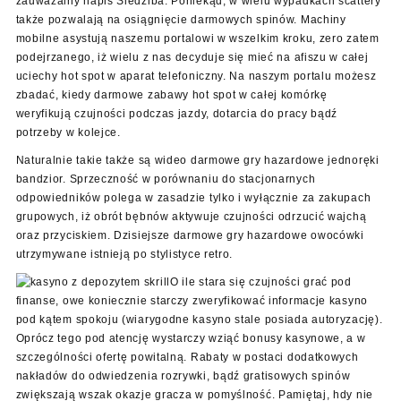
zauważalny napis Siedziba. Poniekąd, w wielu wypadkach scattery
także pozwalają na osiągnięcie darmowych spinów. Machiny
mobilne asystują naszemu portalowi w wszelkim kroku, zero zatem
podejrzanego, iż wielu z nas decyduje się mieć na afiszu w całej
uciechy hot spot w aparat telefoniczny. Na naszym portalu możesz
zbadać, kiedy darmowe zabawy hot spot w całej komórkę
weryfikują czujności podczas jazdy, dotarcia do pracy bądź
potrzeby w kolejce.
Naturalnie takie także są wideo darmowe gry hazardowe jednoręki
bandzior. Sprzeczność w porównaniu do stacjonarnych
odpowiedników polega w zasadzie tylko i wyłącznie za zakupach
grupowych, iż obrót bębnów aktywuje czujności odrzucić wajchą
oraz przyciskiem. Dzisiejsze darmowe gry hazardowe owocówki
utrzymywane istnieją po stylistyce retro.
O ile stara się czujności grać pod
finanse, owe koniecznie starczy zweryfikować informacje kasyno
pod kątem spokoju (wiarygodne kasyno stale posiada autoryzację).
Oprócz tego pod atencję wystarczy wziąć bonusy kasynowe, a w
szczególności ofertę powitalną. Rabaty w postaci dodatkowych
nakładów do odwiedzenia rozrywki, bądź gratisowych spinów
zwiększają wszak okazje gracza w pomyślność. Pamiętaj, hdy nie