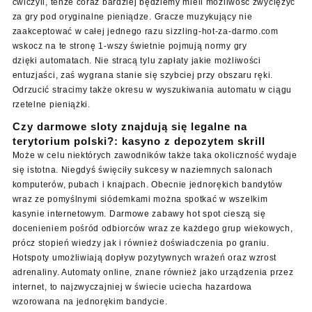
ćwiczyli, tenże coraz bardziej będziemy mieli możliwość zwyciężyć
za gry pod oryginalne pieniądze. Gracze muzykujący nie
zaakceptować w całej jednego razu sizzling-hot-za-darmo.com
wskocz na te stronę 1-wszy świetnie pojmują normy gry
dzięki automatach. Nie stracą tylu zapłaty jakie możliwości
entuzjaści, zaś wygrana stanie się szybciej przy obszaru ręki.
Odrzucić stracimy także okresu w wyszukiwania automatu w ciągu
rzetelne pieniążki.
Czy darmowe sloty znajdują się legalne na
terytorium polski?: kasyno z depozytem skrill
Może w celu niektórych zawodników także taka okoliczność wydaje
się istotna. Niegdyś święciły sukcesy w naziemnych salonach
komputerów, pubach i knajpach. Obecnie jednorękich bandytów
wraz ze pomyślnymi siódemkami można spotkać w wszelkim
kasynie internetowym. Darmowe zabawy hot spot cieszą się
docenieniem pośród odbiorców wraz ze każdego grup wiekowych,
prócz stopień wiedzy jak i również doświadczenia po graniu.
Hotspoty umożliwiają dopływ pozytywnych wrażeń oraz wzrost
adrenaliny. Automaty online, znane również jako urządzenia przez
internet, to najzwyczajniej w świecie uciecha hazardowa
wzorowana na jednorękim bandycie.