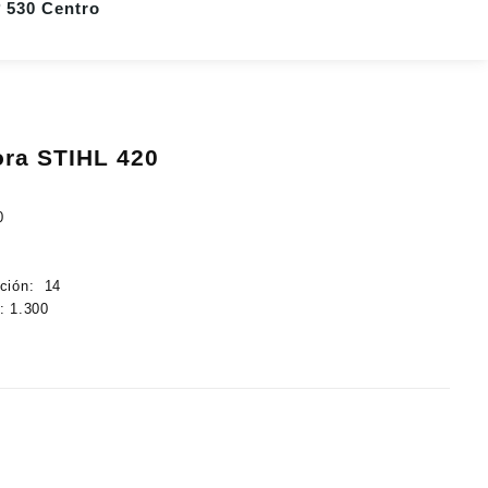
º 530 Centro
ra STIHL 420
0
ción:
14
:
1.300